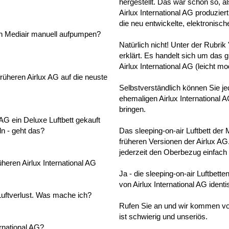
hergestellt. Das war schon so, a
Airlux International AG produzi
die neu entwickelte, elektronisch
on Mediair manuell aufpumpen?
Natürlich nicht! Unter der Rubrik
erklärt. Es handelt sich um das
Airlux International AG (leicht modi
rüheren Airlux AG auf die neuste
Selbstverständlich können Sie jed
ehemaligen Airlux International 
bringen.
 AG ein Deluxe Luftbett gekauft
n - geht das?
Das sleeping-on-air Luftbett der M
früheren Versionen der Airlux AG
jederzeit den Oberbezug einfach
heren Airlux International AG
Ja - die sleeping-on-air Luftbette
von Airlux International AG identi
 Luftverlust. Was mache ich?
Rufen Sie an und wir kommen vo
ist schwierig und unseriös.
ernational AG?